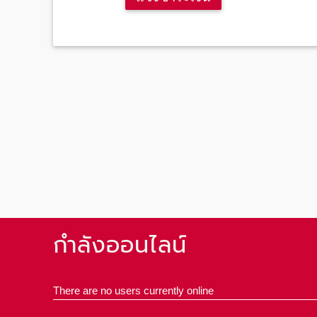
กำลังออนไลน์
There are no users currently online